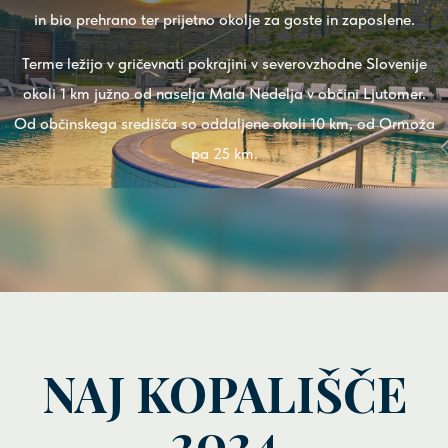
in bio prehrano ter prijetno okolje za goste in zaposlene.
Terme ležijo v gričevnati pokrajini v severovzhodne Slovenije
okoli 1 km južno od naselja Mala Nedelja v občini Ljutomer.
Od občinskega središča so oddaljene okoli 10 km, od Ormoža
pa 25 km.
NAJ KOPALIŠČE
2024