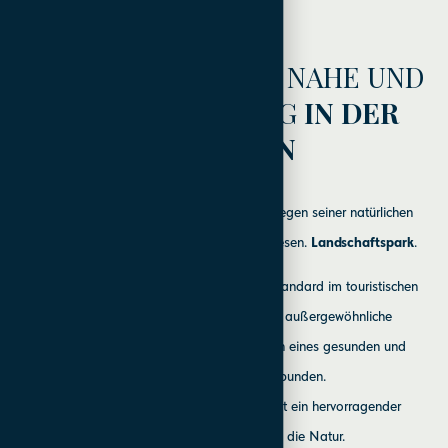
ERKUNDEN
SIE DIE NAHE UND
FERNE UMGEBUNG
IN DER
NÄHE VON
Das Bioterm-Gebiet wurde bereits 1976 wegen seiner natürlichen
Schönheit als Biotourismusgebiet ausgewiesen.
Landschaftspark
.
Naturpark Bioterme
ist ein zusätzlicher Standard im touristischen
Angebot. Harmonie mit der Natur und außergewöhnliche
Thermalwasser ist mit allen Möglichkeiten eines gesunden und
entspannenden Lebens verbunden.
Es bietet einen ruhigen Aufenthalt und ist ein hervorragender
Ausgangspunkt für Ausflüge in die Natur.