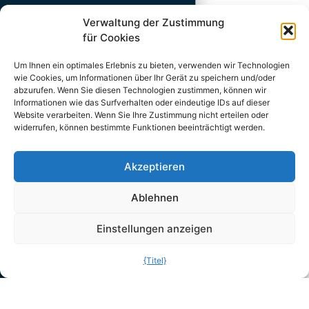
Verwaltung der Zustimmung
Die Gäste werden ermutigt, die touristischen Bauernhöfe zu besuchen,
für Cookies
wo sie mehr über die Herstellung von Bio-Lebensmitteln aus eigenem
Um Ihnen ein optimales Erlebnis zu bieten, verwenden wir Technologien
Anbau erfahren können, und die fröhlichen und freundlichen Prleks
wie Cookies, um Informationen über Ihr Gerät zu speichern und/oder
abzurufen. Wenn Sie diesen Technologien zustimmen, können wir
bieten Ihnen gerne eine echte Prlesko kapljica an, begleitet von der
Informationen wie das Surfverhalten oder eindeutige IDs auf dieser
Website verarbeiten. Wenn Sie Ihre Zustimmung nicht erteilen oder
traditionellen Prlesko tünka, die einen weltweiten Ruf genießt.
widerrufen, können bestimmte Funktionen beeinträchtigt werden.
Akzeptieren
Ablehnen
Einstellungen anzeigen
{Titel}